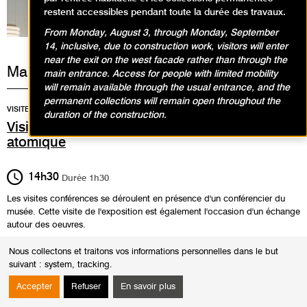
restent accessibles pendant toute la durée des travaux.
From Monday, August 3, through Monday, September
14, inclusive, due to construction work, visitors will enter
near the exit on the west facade rather than through the
Mardi 24 décembre 2024
main entrance. Access for people with limited mobility
will remain available through the usual entrance, and the
permanent collections will remain open throughout the
VISITES
duration of the construction.
Visites-conférences dans l'exposition L'âge
atomique
14h30
Durée
1h30
Les visites conférences se déroulent en présence d'un conférencier du
musée. Cette visite de l'exposition est également l'occasion d'un échange
autour des oeuvres.
Public
Nous collectons et traitons vos informations personnelles dans le but
suivant :
system, tracking
.
Adultes
Accepter
Refuser
En savoir plus
Adresse
Rendez-vous à l'accueil groupe