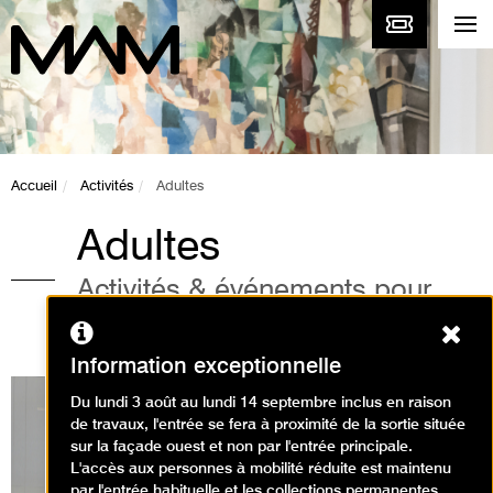
Accueil
Activités
Adultes
Adultes
Activités & événements pour
adultes au musée
Ferm
Information exceptionnelle
Du lundi 3 août au lundi 14 septembre inclus en raison
de travaux, l'entrée se fera à proximité de la sortie située
sur la façade ouest et non par l'entrée principale.
Expositions en cours
L'accès aux personnes à mobilité réduite est maintenu
par l'entrée habituelle et les collections permanentes