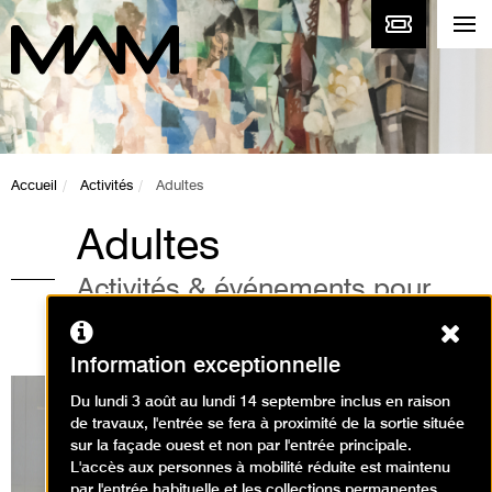
Accueil
Activités
Adultes
Adultes
Activités & événements pour
adultes au musée
Ferm
Information exceptionnelle
Du lundi 3 août au lundi 14 septembre inclus en raison
de travaux, l'entrée se fera à proximité de la sortie située
sur la façade ouest et non par l'entrée principale.
Expositions en cours
L'accès aux personnes à mobilité réduite est maintenu
par l'entrée habituelle et les collections permanentes