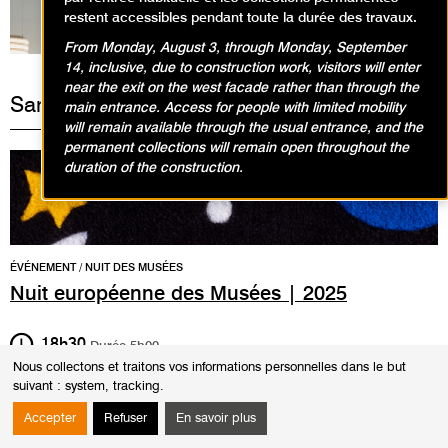
restent accessibles pendant toute la durée des travaux.
From Monday, August 3, through Monday, September
14, inclusive, due to construction work, visitors will enter
near the exit on the west facade rather than through the
Samedi 17 mai 2025
main entrance. Access for people with limited mobility
will remain available through the usual entrance, and the
permanent collections will remain open throughout the
duration of the construction.
ÉVÉNEMENT / NUIT DES MUSÉES
Nuit européenne des Musées | 2025
18h30
Durée
5h00
Nous collectons et traitons vos informations personnelles dans le but
PROGRAMME NUIT DES MUSÉES
suivant :
system, tracking
.
18h30-19h30
Accepter
Refuser
En savoir plus
La Classe, l’œuvre