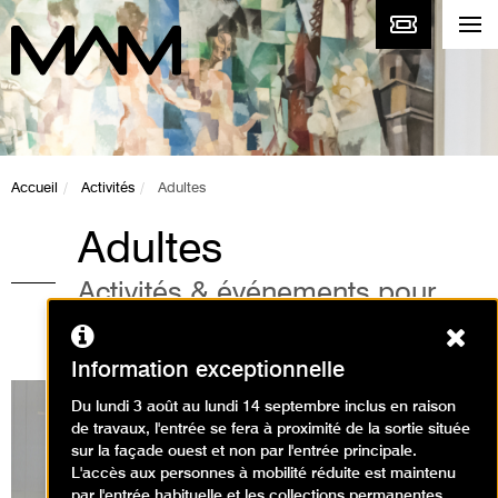
Accueil
Activités
Adultes
Adultes
Activités & événements pour
adultes au musée
Ferm
Information exceptionnelle
Du lundi 3 août au lundi 14 septembre inclus en raison
de travaux, l'entrée se fera à proximité de la sortie située
sur la façade ouest et non par l'entrée principale.
Expositions en cours
L'accès aux personnes à mobilité réduite est maintenu
par l'entrée habituelle et les collections permanentes