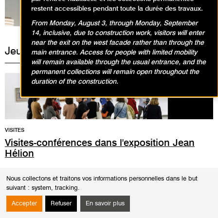
restent accessibles pendant toute la durée des travaux.
From Monday, August 3, through Monday, September
14, inclusive, due to construction work, visitors will enter
near the exit on the west facade rather than through the
Jeudi 2 mai 2024
main entrance. Access for people with limited mobility
will remain available through the usual entrance, and the
permanent collections will remain open throughout the
duration of the construction.
VISITES
Visites-conférences dans l'exposition Jean
Hélion
19h00
Nous collectons et traitons vos informations personnelles dans le but
Durée
1h30
suivant :
system, tracking
.
La visite-conférence se déroule en présence d'un conférencier du musée.
Cette rencontre est également l'occasion d'un échange autour des
Accepter
Refuser
En savoir plus
oeuvres.