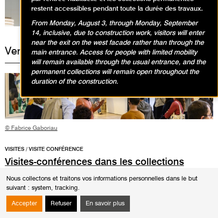
restent accessibles pendant toute la durée des travaux.
From Monday, August 3, through Monday, September
14, inclusive, due to construction work, visitors will enter
near the exit on the west facade rather than through the
Vendredi 7 août 2026
main entrance. Access for people with limited mobility
will remain available through the usual entrance, and the
permanent collections will remain open throughout the
duration of the construction.
© Fabrice Gaboriau
VISITES / VISITE CONFÉRENCE
Visites-conférences dans les collections
permanentes
Nous collectons et traitons vos informations personnelles dans le but
suivant :
system, tracking
.
12h30
Durée
1h30
Accepter
Refuser
En savoir plus
Les visites-conférences se déroulent en présence d'un conférencier du