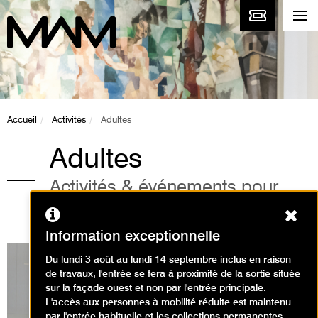
Accueil
Activités
Adultes
Adultes
Activités & événements pour
adultes au musée
Ferm
Information exceptionnelle
Du lundi 3 août au lundi 14 septembre inclus en raison
de travaux, l'entrée se fera à proximité de la sortie située
sur la façade ouest et non par l'entrée principale.
Expositions en cours
L'accès aux personnes à mobilité réduite est maintenu
par l'entrée habituelle et les collections permanentes