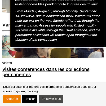
restent accessibles pendant toute la durée des travaux.
From Monday, August 3, through Monday, September
14, inclusive, due to construction work, visitors will enter
near the exit on the west facade rather than through the
Vendredi 18 avril 2025
main entrance. Access for people with limited mobility
will remain available through the usual entrance, and the
permanent collections will remain open throughout the
duration of the construction.
VISITES
Visites-conférences dans les collections
permanentes
12h30
Nous collectons et traitons vos informations personnelles dans le but
Durée
1h30
suivant :
system, tracking
.
Les visites-conférences se déroulent en présence d'un conférencier du
musée. Cette rencontre est également l'occasion d'un échange autour
Accepter
Refuser
En savoir plus
des oeuvres.