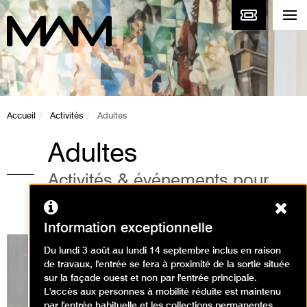
Accueil
Activités
Adultes
Adultes
Activités & événements pour
adultes au musée
Ferm
Information exceptionnelle
Du lundi 3 août au lundi 14 septembre inclus en raison
de travaux, l'entrée se fera à proximité de la sortie située
sur la façade ouest et non par l'entrée principale.
Expositions en cours
L'accès aux personnes à mobilité réduite est maintenu
par l'entrée habituelle et les collections permanentes