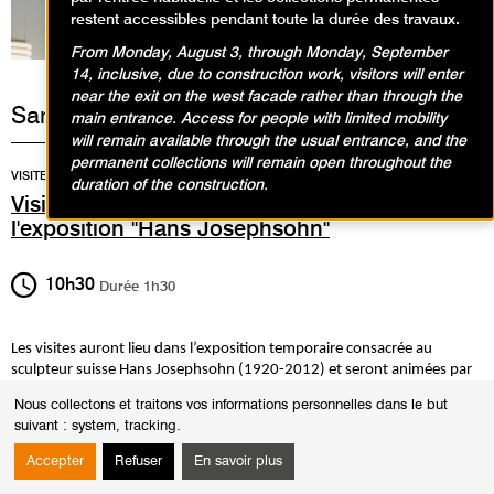
restent accessibles pendant toute la durée des travaux.
From Monday, August 3, through Monday, September
14, inclusive, due to construction work, visitors will enter
near the exit on the west facade rather than through the
Samedi 16 novembre 2024
main entrance. Access for people with limited mobility
will remain available through the usual entrance, and the
permanent collections will remain open throughout the
VISITES / VISITE TACTILE
duration of the construction.
Visite tactile et audiodescriptive de
l'exposition "Hans Josephsohn"
10h30
Durée
1h30
Les visites auront lieu dans l’exposition temporaire consacrée au
sculpteur suisse Hans Josephsohn (1920-2012) et seront animées par
Bénédicte Ledru.
Nous collectons et traitons vos informations personnelles dans le but
Ces visites vous permettront de découvrir le sculpteur de manière
suivant :
system, tracking
.
exceptionnelle et inédite car il vous sera possible de toucher des
œuvres originales en laiton dans le parcours de l’exposition afin de
Accepter
Refuser
En savoir plus
mieux appréhender la matérialité des sculptures.