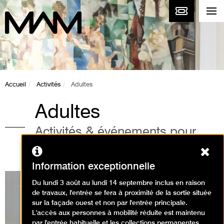
Accueil
Activités
Adultes
Adultes
Activités & événements pour
adultes au musée
Ferm
Information exceptionnelle
Du lundi 3 août au lundi 14 septembre inclus en raison
de travaux, l'entrée se fera à proximité de la sortie située
sur la façade ouest et non par l'entrée principale.
Expositions en cours
L'accès aux personnes à mobilité réduite est maintenu
par l'entrée habituelle et les collections permanentes