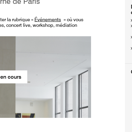
rne de Paris
lter
la rubrique «
Événements
» où vous
s, concert live, workshop, médiation
 en cours