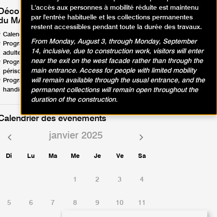
L'accès aux personnes à mobilité réduite est maintenu
Découvrez les programmes d'activités
par l'entrée habituelle et les collections permanentes
du MAM Paris !
restent accessibles pendant toute la durée des travaux.
Calendrier d'activités - avril-août26 (PDF, 1.88 Mo)
From Monday, August 3, through Monday, September
Programme activités en famille, enfants, ados,
14, inclusive, due to construction work, visitors will enter
adultes - avril-août26 (PDF, 12.57 Mo)
near the exit on the west facade rather than through the
Programme activités groupes scolaires,
main entrance. Access for people with limited mobility
périscolaires - avril-août26 (PDF, 8.95 Mo)
will remain available through the usual entrance, and the
Programme activités groupes champ social et
permanent collections will remain open throughout the
handicaps - avril-août26 (PDF, 9.44 Mo)
duration of the construction.
Calendrier des événements
janvier 2025
Mois
Mois
précédent
suivant
Di
Lu
Ma
Me
Je
Ve
Sa
1
2
3
4
5
6
7
8
9
10
11