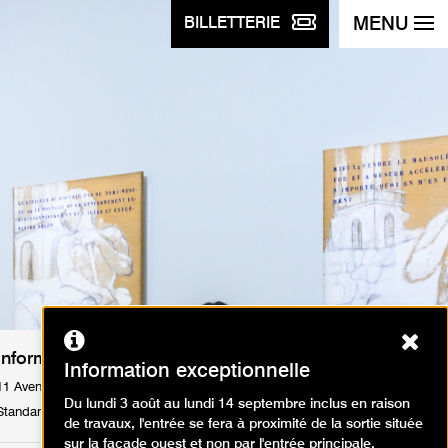
MENU
BILLETTERIE
Ferm
Informations pratiques
Information exceptionnelle
11 Avenue du Président Wilson 75116 Paris
Du lundi 3 août au lundi 14 septembre inclus en raison
Standard : Tél. +33 1 53 67 40 00
de travaux, l'entrée se fera à proximité de la sortie située
sur la façade ouest et non par l'entrée principale.