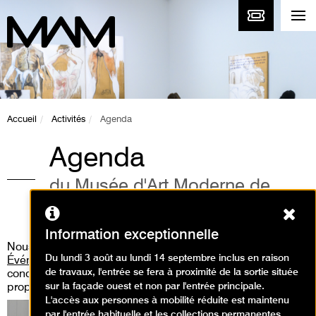
Accueil
Activités
Agenda
Agenda
du Musée d'Art Moderne de
Paris
Ferm
Information exceptionnelle
Nous vous invitons aussi à consulter
la rubrique «
Du lundi 3 août au lundi 14 septembre inclus en raison
Événements
» où vous pourrez découvrir les performances,
de travaux, l'entrée se fera à proximité de la sortie située
concert live, workshop, médiation guidée que nous
sur la façade ouest et non par l'entrée principale.
proposons.
L'accès aux personnes à mobilité réduite est maintenu
par l'entrée habituelle et les collections permanentes