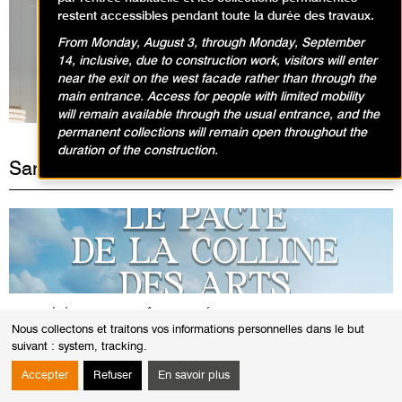
restent accessibles pendant toute la durée des travaux.
From Monday, August 3, through Monday, September
Expositions en cours
14, inclusive, due to construction work, visitors will enter
near the exit on the west facade rather than through the
main entrance. Access for people with limited mobility
will remain available through the usual entrance, and the
permanent collections will remain open throughout the
duration of the construction.
Samedi 26 avril 2025
VISITES, ÉVÉNEMENT / ENQUÊTE AU MUSÉE
Nous collectons et traitons vos informations personnelles dans le but
Escape Game | Colline des Arts
suivant :
system, tracking
.
Accepter
Refuser
En savoir plus
10h00
Durée
8h00