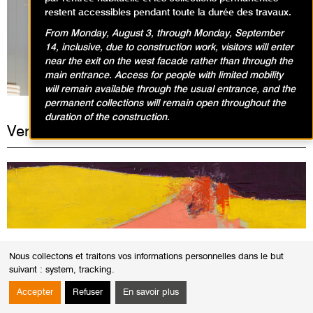
restent accessibles pendant toute la durée des travaux.
From Monday, August 3, through Monday, September
Expositions en cours
14, inclusive, due to construction work, visitors will enter
near the exit on the west facade rather than through the
main entrance. Access for people with limited mobility
will remain available through the usual entrance, and the
permanent collections will remain open throughout the
duration of the construction.
Vendredi 3 novembre 2023
VISITES
Nous collectons et traitons vos informations personnelles dans le but
Visites conférences Nicolas de Staël
suivant :
system, tracking
.
Accepter
Refuser
En savoir plus
12h30
Durée
1h30