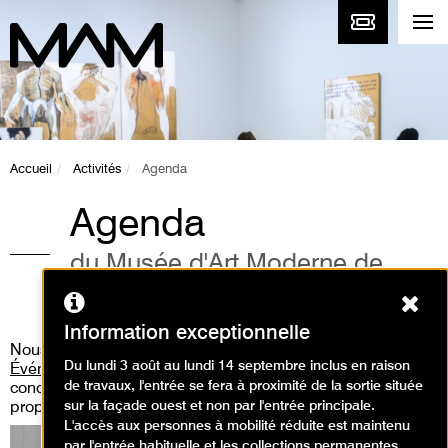
Accueil
Activités
Agenda
Agenda
du Musée d'Art Moderne de
Paris
Ferm
Information exceptionnelle
Nous vous invitons aussi à consulter
la rubrique «
Du lundi 3 août au lundi 14 septembre inclus en raison
Événements
» où vous pourrez découvrir les performances,
de travaux, l'entrée se fera à proximité de la sortie située
concert live, workshop, médiation guidée que nous
sur la façade ouest et non par l'entrée principale.
proposons.
L'accès aux personnes à mobilité réduite est maintenu
par l'entrée habituelle et les collections permanentes