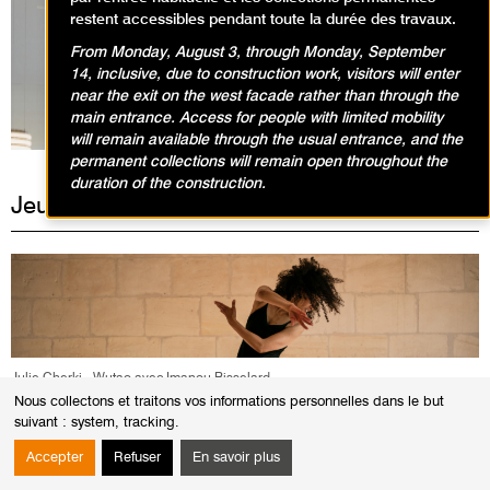
restent accessibles pendant toute la durée des travaux.
From Monday, August 3, through Monday, September
Expositions en cours
14, inclusive, due to construction work, visitors will enter
near the exit on the west facade rather than through the
main entrance. Access for people with limited mobility
will remain available through the usual entrance, and the
permanent collections will remain open throughout the
duration of the construction.
Jeudi 16 novembre 2023
Julie Cherki - Wutao avec Imanou Risselard
Nous collectons et traitons vos informations personnelles dans le but
suivant :
system, tracking
.
VISITES / BIEN ÊTRE AU MUSÉE
Wutao au cœur de la contemplation :
Accepter
Refuser
En savoir plus
Exposition Nicolas de Staël