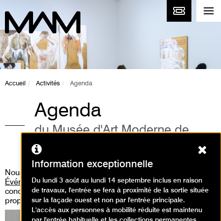
Accueil
Activités
Agenda
Agenda
du Musée d'Art Moderne de
Paris
Ferm
Information exceptionnelle
Nous vous invitons aussi à consulter
la rubrique «
Du lundi 3 août au lundi 14 septembre inclus en raison
Événements
» où vous pourrez découvrir les performances,
de travaux, l'entrée se fera à proximité de la sortie située
concert live, workshop, médiation guidée que nous
sur la façade ouest et non par l'entrée principale.
proposons.
L'accès aux personnes à mobilité réduite est maintenu
par l'entrée habituelle et les collections permanentes