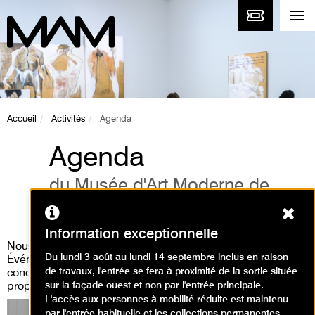
Accueil
Activités
Agenda
Agenda
du Musée d'Art Moderne de
Paris
Ferm
Information exceptionnelle
Nous vous invitons aussi à consulter
la rubrique «
Du lundi 3 août au lundi 14 septembre inclus en raison
Événements
» où vous pourrez découvrir les performances,
de travaux, l'entrée se fera à proximité de la sortie située
concert live, workshop, médiation guidée que nous
sur la façade ouest et non par l'entrée principale.
proposons.
L'accès aux personnes à mobilité réduite est maintenu
par l'entrée habituelle et les collections permanentes