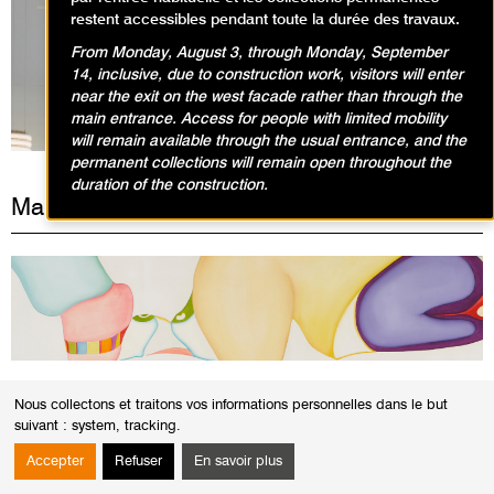
restent accessibles pendant toute la durée des travaux.
From Monday, August 3, through Monday, September
Expositions en cours
14, inclusive, due to construction work, visitors will enter
near the exit on the west facade rather than through the
main entrance. Access for people with limited mobility
will remain available through the usual entrance, and the
permanent collections will remain open throughout the
duration of the construction.
Mardi 2 juillet 2024
VISITES
Nous collectons et traitons vos informations personnelles dans le but
Visites-conférences dans l'exposition
suivant :
system, tracking
.
Présences arabes
Accepter
Refuser
En savoir plus