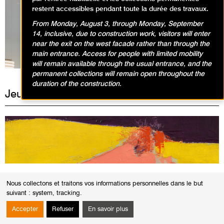
restent accessibles pendant toute la durée des travaux.
From Monday, August 3, through Monday, September
Expositions en cours
14, inclusive, due to construction work, visitors will enter
near the exit on the west facade rather than through the
main entrance. Access for people with limited mobility
will remain available through the usual entrance, and the
permanent collections will remain open throughout the
duration of the construction.
Jeudi 26 octobre 2023
VISITES
Nous collectons et traitons vos informations personnelles dans le but
Visites conférences Nicolas de Staël
suivant :
system, tracking
.
Accepter
Refuser
En savoir plus
19h00
Durée
1h30