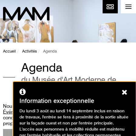
Accueil
Activités
Agenda
Agenda
du Musée d'Art Moderne de
Paris
Ferm
Information exceptionnelle
Nous vous invitons aussi à consulter
la rubrique «
Du lundi 3 août au lundi 14 septembre inclus en raison
Événements
» où vous pourrez découvrir les performances,
de travaux, l'entrée se fera à proximité de la sortie située
concert live, workshop, médiation guidée que nous
sur la façade ouest et non par l'entrée principale.
proposons.
L'accès aux personnes à mobilité réduite est maintenu
par l'entrée habituelle et les collections permanentes