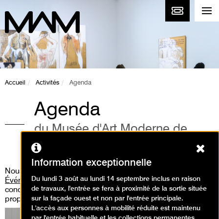
Accueil
Activités
Agenda
Agenda
du Musée d'Art Moderne de
Paris
Ferm
Information exceptionnelle
Nous vous invitons aussi à consulter
la rubrique «
Du lundi 3 août au lundi 14 septembre inclus en raison
Événements
» où vous pourrez découvrir les performances,
de travaux, l'entrée se fera à proximité de la sortie située
concert live, workshop, médiation guidée que nous
sur la façade ouest et non par l'entrée principale.
proposons.
L'accès aux personnes à mobilité réduite est maintenu
par l'entrée habituelle et les collections permanentes