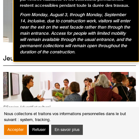
restent accessibles pendant toute la durée des travaux.
From Monday, August 3, through Monday, September
Expositions en cours
14, inclusive, due to construction work, visitors will enter
near the exit on the west facade rather than through the
main entrance. Access for people with limited mobility
will remain available through the usual entrance, and the
permanent collections will remain open throughout the
duration of the construction.
Jeudi 20 novembre 2025
©Service éducatif et culturel
Nous collectons et traitons vos informations personnelles dans le but
suivant :
system, tracking
.
VISITES / VISITE CONFÉRENCE
Visites-conférences dans l'exposition Otobong
Accepter
Refuser
En savoir plus
Nkanga