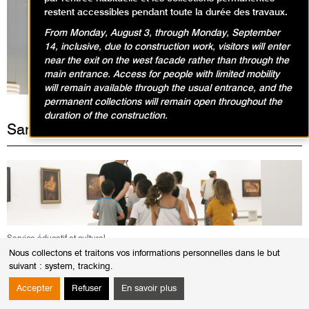
restent accessibles pendant toute la durée des travaux.
From Monday, August 3, through Monday, September
Expositions en cours
14, inclusive, due to construction work, visitors will enter
near the exit on the west facade rather than through the
main entrance. Access for people with limited mobility
will remain available through the usual entrance, and the
permanent collections will remain open throughout the
duration of the construction.
Samedi 20 janvier 2024
Service éducatif et culturel
Nous collectons et traitons vos informations personnelles dans le but
suivant :
system, tracking
.
ANIMATIONS / VISITE ANIMATION
Créations nomades/4-6 ans
Accepter
Refuser
En savoir plus