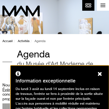
Accueil
Activités
Agenda
Agenda
du Musée d'Art Moderne de
Paris
Ferm
Information exceptionnelle
Nous vous invitons aussi à consulter
la rubrique «
Du lundi 3 août au lundi 14 septembre inclus en raison
Événements
» où vous pourrez découvrir les performances,
de travaux, l'entrée se fera à proximité de la sortie située
concert live, workshop, médiation guidée que nous
sur la façade ouest et non par l'entrée principale.
proposons.
L'accès aux personnes à mobilité réduite est maintenu
par l'entrée habituelle et les collections permanentes