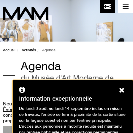
Accueil
Activités
Agenda
Agenda
du Musée d'Art Moderne de
Paris
Ferm
Information exceptionnelle
Nous vous invitons aussi à consulter
la rubrique «
Du lundi 3 août au lundi 14 septembre inclus en raison
Événements
» où vous pourrez découvrir les performances,
de travaux, l'entrée se fera à proximité de la sortie située
concert live, workshop, médiation guidée que nous
sur la façade ouest et non par l'entrée principale.
proposons.
L'accès aux personnes à mobilité réduite est maintenu
par l'entrée habituelle et les collections permanentes