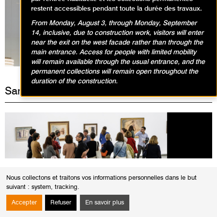
restent accessibles pendant toute la durée des travaux.
From Monday, August 3, through Monday, September
Expositions en cours
14, inclusive, due to construction work, visitors will enter
near the exit on the west facade rather than through the
main entrance. Access for people with limited mobility
will remain available through the usual entrance, and the
permanent collections will remain open throughout the
duration of the construction.
Samedi 6 avril 2024
VISITES
Nous collectons et traitons vos informations personnelles dans le but
Visites-conférences dans l'exposition Jean
suivant :
system, tracking
.
Hélion
Accepter
Refuser
En savoir plus