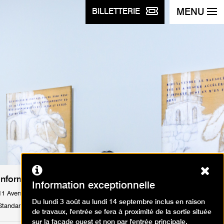
MENU
BILLETTERIE
Ferm
Informations pratiques
Information exceptionnelle
11 Avenue du Président Wilson 75116 Paris
Du lundi 3 août au lundi 14 septembre inclus en raison
Standard : Tél. +33 1 53 67 40 00
de travaux, l'entrée se fera à proximité de la sortie située
sur la façade ouest et non par l'entrée principale.