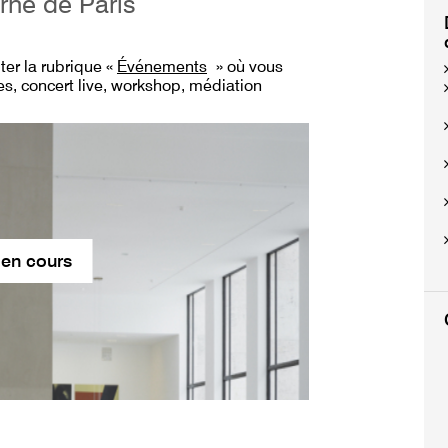
rne de Paris
lter
la rubrique «
Événements
» où vous
s, concert live, workshop, médiation
 en cours