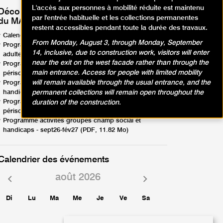
L'accès aux personnes à mobilité réduite est maintenu
Découvrez les programmes d'activités
par l'entrée habituelle et les collections permanentes
du MAM Paris !
restent accessibles pendant toute la durée des travaux.
Calendrier d'activités - avril-août26 (PDF, 1.88 Mo)
From Monday, August 3, through Monday, September
Programme activités en famille, enfants, ados,
14, inclusive, due to construction work, visitors will enter
adultes - avril-août26 (PDF, 12.57 Mo)
near the exit on the west facade rather than through the
Programme activités groupes scolaires,
main entrance. Access for people with limited mobility
périscolaires - avril-août26 (PDF, 8.95 Mo)
will remain available through the usual entrance, and the
Programme activités groupes champ social et
permanent collections will remain open throughout the
handicaps - avril-août26 (PDF, 9.44 Mo)
Programme activités groupes scolaires,
duration of the construction.
périscolaires - sept26-fév27 (PDF, 6.85 Mo)
Programme activités groupes champ social et
handicaps - sept26-fév27 (PDF, 11.82 Mo)
Calendrier des événements
août 2026
Mois
Mois
précédent
suivant
Di
Lu
Ma
Me
Je
Ve
Sa
1