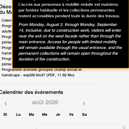
L'accès aux personnes à mobilité réduite est maintenu
Découvrez les programmes d'activités
par l'entrée habituelle et les collections permanentes
du MAM Paris !
restent accessibles pendant toute la durée des travaux.
Calendrier d'activités - avril-août26 (PDF, 1.88 Mo)
From Monday, August 3, through Monday, September
Programme activités en famille, enfants, ados,
14, inclusive, due to construction work, visitors will enter
adultes - avril-août26 (PDF, 12.57 Mo)
near the exit on the west facade rather than through the
Programme activités groupes scolaires,
main entrance. Access for people with limited mobility
périscolaires - avril-août26 (PDF, 8.95 Mo)
will remain available through the usual entrance, and the
Programme activités groupes champ social et
permanent collections will remain open throughout the
handicaps - avril-août26 (PDF, 9.44 Mo)
Programme activités groupes scolaires,
duration of the construction.
périscolaires - sept26-fév27 (PDF, 6.85 Mo)
Programme activités groupes champ social et
handicaps - sept26-fév27 (PDF, 11.82 Mo)
Calendrier des événements
août 2026
Mois
Mois
précédent
suivant
Di
Lu
Ma
Me
Je
Ve
Sa
1