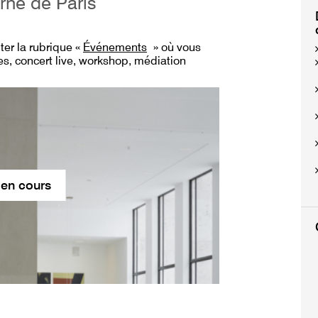
rne de Paris
lter
la rubrique «
Événements
» où vous
s, concert live, workshop, médiation
 en cours