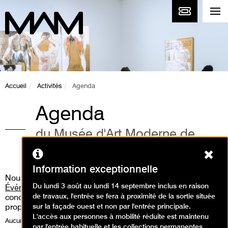
Accueil
Activités
Agenda
Agenda
du Musée d'Art Moderne de
Paris
Ferm
Information exceptionnelle
Nous vous invitons aussi à consulter
la rubrique «
Du lundi 3 août au lundi 14 septembre inclus en raison
Événements
» où vous pourrez découvrir les performances,
de travaux, l'entrée se fera à proximité de la sortie située
concert live, workshop, médiation guidée que nous
sur la façade ouest et non par l'entrée principale.
proposons.
L'accès aux personnes à mobilité réduite est maintenu
Aucune activité ne correspond à votre recherche, veuillez modifier celle-
par l'entrée habituelle et les collections permanentes