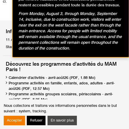
ci.
restent accessibles pendant toute la durée des travaux.
From Monday, August 3, through Monday, September
14, inclusive, due to construction work, visitors will enter
near the exit on the west facade rather than through the
main entrance. Access for people with limited mobility
Informations pratiques
will remain available through the usual entrance, and the
11 Avenue du Président Wilson 75116 Paris
permanent collections will remain open throughout the
Standard : Tél. +33 1 53 67 40 00
duration of the construction.
Découvrez les programmes d'activités du MAM
Paris !
Calendrier d'activités - avril-août26 (PDF, 1.88 Mo)
Programme activités en famille, enfants, ados, adultes - avril-
août26 (PDF, 12.57 Mo)
Programme activités groupes scolaires, périscolaires - avril-
août26 (PDF, 8.95 Mo)
Programme activités groupes champ social et handicaps - avril-
Nous collectons et traitons vos informations personnelles dans le but
août26 (PDF, 9.44 Mo)
suivant :
system, tracking
.
Accepter
Refuser
En savoir plus
Calendrier des événements