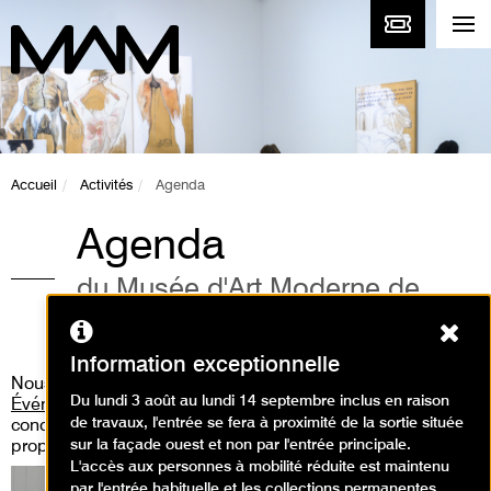
Accueil
Activités
Agenda
Agenda
du Musée d'Art Moderne de
Paris
Ferm
Information exceptionnelle
Nous vous invitons aussi à consulter
la rubrique «
Du lundi 3 août au lundi 14 septembre inclus en raison
Événements
» où vous pourrez découvrir les performances,
de travaux, l'entrée se fera à proximité de la sortie située
concert live, workshop, médiation guidée que nous
sur la façade ouest et non par l'entrée principale.
proposons.
L'accès aux personnes à mobilité réduite est maintenu
par l'entrée habituelle et les collections permanentes