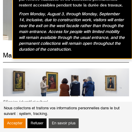
restent accessibles pendant toute la durée des travaux.
From Monday, August 3, through Monday, September
Expositions en cours
14, inclusive, due to construction work, visitors will enter
near the exit on the west facade rather than through the
main entrance. Access for people with limited mobility
will remain available through the usual entrance, and the
permanent collections will remain open throughout the
duration of the construction.
Mardi 13 mai 2025
©Service éducatif et culturel
Nous collectons et traitons vos informations personnelles dans le but
suivant :
system, tracking
.
VISITES
Visites-conférences dans l'exposition Matisse
Accepter
Refuser
En savoir plus
et Marguerite