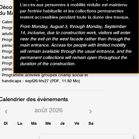
L'accès aux personnes à mobilité réduite est maintenu
Découvrez les programmes d'activités
par l'entrée habituelle et les collections permanentes
du MAM Paris !
restent accessibles pendant toute la durée des travaux.
Calendrier d'activités - avril-août26 (PDF, 1.88 Mo)
From Monday, August 3, through Monday, September
Programme activités en famille, enfants, ados,
14, inclusive, due to construction work, visitors will enter
adultes - avril-août26 (PDF, 12.57 Mo)
near the exit on the west facade rather than through the
Programme activités groupes scolaires,
main entrance. Access for people with limited mobility
périscolaires - avril-août26 (PDF, 8.95 Mo)
will remain available through the usual entrance, and the
Programme activités groupes champ social et
permanent collections will remain open throughout the
handicaps - avril-août26 (PDF, 9.44 Mo)
Programme activités groupes scolaires,
duration of the construction.
périscolaires - sept26-fév27 (PDF, 6.85 Mo)
Programme activités groupes champ social et
handicaps - sept26-fév27 (PDF, 11.82 Mo)
Calendrier des événements
août 2026
Mois
Mois
précédent
suivant
Di
Lu
Ma
Me
Je
Ve
Sa
1