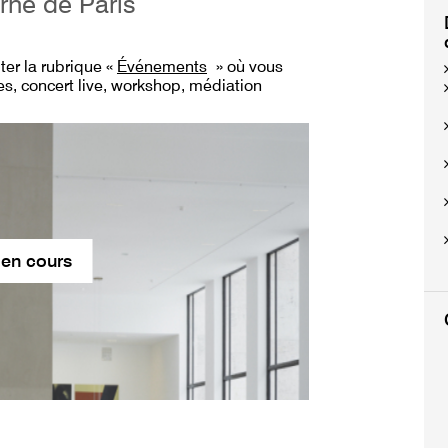
rne de Paris
lter
la rubrique «
Événements
» où vous
s, concert live, workshop, médiation
 en cours