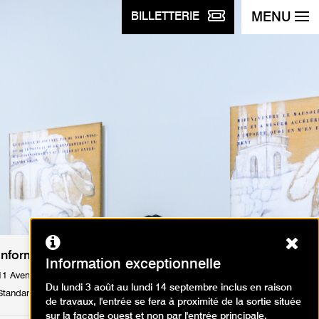
MENU
BILLETTERIE
Ferm
Informations pratiques
Information exceptionnelle
11 Avenue du Président Wilson 75116 Paris
Du lundi 3 août au lundi 14 septembre inclus en raison
Standard : Tél. +33 1 53 67 40 00
de travaux, l'entrée se fera à proximité de la sortie située
sur la façade ouest et non par l'entrée principale.