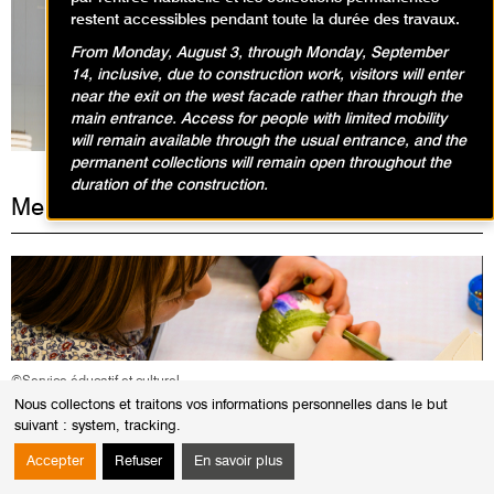
restent accessibles pendant toute la durée des travaux.
From Monday, August 3, through Monday, September
Expositions en cours
14, inclusive, due to construction work, visitors will enter
near the exit on the west facade rather than through the
main entrance. Access for people with limited mobility
will remain available through the usual entrance, and the
permanent collections will remain open throughout the
duration of the construction.
Mercredi 17 septembre 2025
©Service éducatif et culturel
Nous collectons et traitons vos informations personnelles dans le but
suivant :
system, tracking
.
ANIMATIONS / ATELIER ARTS PLASTIQUES
Au fil des saisons / 4-6 ans
Accepter
Refuser
En savoir plus