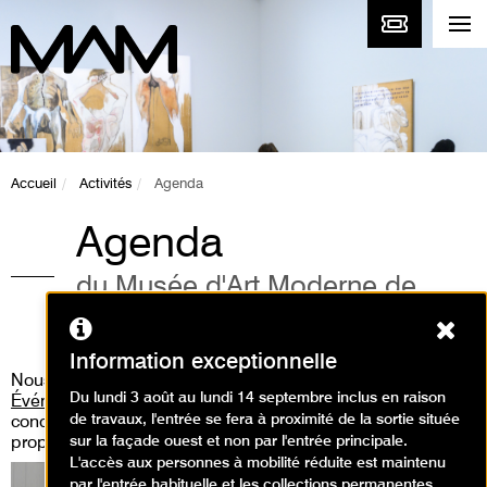
Accueil
Activités
Agenda
Agenda
du Musée d'Art Moderne de
Paris
Ferm
Information exceptionnelle
Nous vous invitons aussi à consulter
la rubrique «
Du lundi 3 août au lundi 14 septembre inclus en raison
Événements
» où vous pourrez découvrir les performances,
de travaux, l'entrée se fera à proximité de la sortie située
concert live, workshop, médiation guidée que nous
sur la façade ouest et non par l'entrée principale.
proposons.
L'accès aux personnes à mobilité réduite est maintenu
par l'entrée habituelle et les collections permanentes