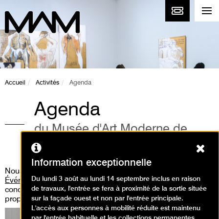
Accueil
Activités
Agenda
Agenda
du Musée d'Art Moderne de
Paris
Ferm
Information exceptionnelle
Nous vous invitons aussi à consulter
la rubrique «
Du lundi 3 août au lundi 14 septembre inclus en raison
Événements
» où vous pourrez découvrir les performances,
de travaux, l'entrée se fera à proximité de la sortie située
concert live, workshop, médiation guidée que nous
sur la façade ouest et non par l'entrée principale.
proposons.
L'accès aux personnes à mobilité réduite est maintenu
par l'entrée habituelle et les collections permanentes