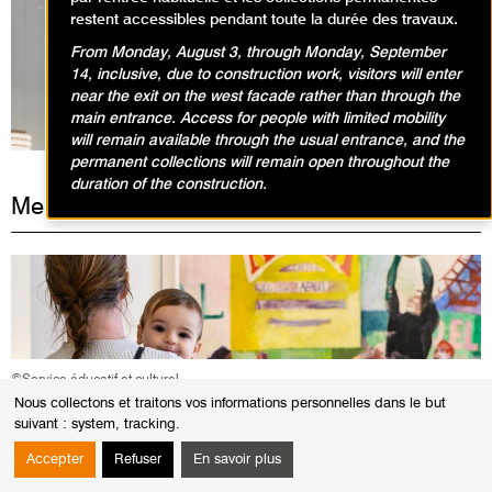
restent accessibles pendant toute la durée des travaux.
From Monday, August 3, through Monday, September
Expositions en cours
14, inclusive, due to construction work, visitors will enter
near the exit on the west facade rather than through the
main entrance. Access for people with limited mobility
will remain available through the usual entrance, and the
permanent collections will remain open throughout the
duration of the construction.
Mercredi 8 octobre 2025
©Service éducatif et culturel
Nous collectons et traitons vos informations personnelles dans le but
suivant :
system, tracking
.
ANIMATIONS / BABY VISITE
Il pleut, il fait beau ! / 1-3 ans
Accepter
Refuser
En savoir plus