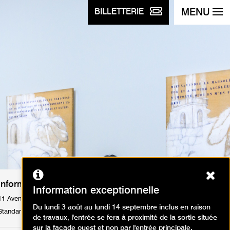
MENU
BILLETTERIE
Ferm
Informations pratiques
Information exceptionnelle
11 Avenue du Président Wilson 75116 Paris
Du lundi 3 août au lundi 14 septembre inclus en raison
Standard : Tél. +33 1 53 67 40 00
de travaux, l'entrée se fera à proximité de la sortie située
sur la façade ouest et non par l'entrée principale.