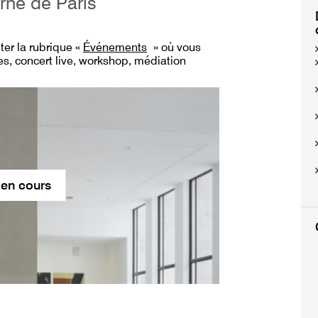
rne de Paris
lter
la rubrique «
Événements
» où vous
s, concert live, workshop, médiation
 en cours