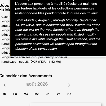
L'accès aux personnes à mobilité réduite est maintenu
Découvrez les programmes d'activités
par l'entrée habituelle et les collections permanentes
du MAM Paris !
restent accessibles pendant toute la durée des travaux.
Calendrier d'activités - avril-août26 (PDF, 1.88 Mo)
From Monday, August 3, through Monday, September
Programme activités en famille, enfants, ados,
14, inclusive, due to construction work, visitors will enter
adultes - avril-août26 (PDF, 12.57 Mo)
near the exit on the west facade rather than through the
Programme activités groupes scolaires,
main entrance. Access for people with limited mobility
périscolaires - avril-août26 (PDF, 8.95 Mo)
will remain available through the usual entrance, and the
Programme activités groupes champ social et
permanent collections will remain open throughout the
handicaps - avril-août26 (PDF, 9.44 Mo)
Programme activités groupes scolaires,
duration of the construction.
périscolaires - sept26-fév27 (PDF, 6.85 Mo)
Programme activités groupes champ social et
handicaps - sept26-fév27 (PDF, 11.82 Mo)
Calendrier des événements
août 2026
Mois
Mois
précédent
suivant
Di
Lu
Ma
Me
Je
Ve
Sa
1