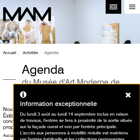
Accueil
Activités
Agenda
Agenda
du Musée d'Art Moderne de
Paris
Ferm
Information exceptionnelle
Nous vous invitons aussi à consulter
la rubrique «
Du lundi 3 août au lundi 14 septembre inclus en raison
Événements
» où vous pourrez découvrir les performances,
de travaux, l'entrée se fera à proximité de la sortie située
concert live, workshop, médiation guidée que nous
sur la façade ouest et non par l'entrée principale.
proposons.
L'accès aux personnes à mobilité réduite est maintenu
Aucune activité ne correspond à votre recherche, veuillez modifier celle-
par l'entrée habituelle et les collections permanentes