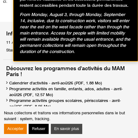
ci.
restent accessibles pendant toute la durée des travaux.
From Monday, August 3, through Monday, September
14, inclusive, due to construction work, visitors will enter
near the exit on the west facade rather than through the
main entrance. Access for people with limited mobility
Informations pratiques
will remain available through the usual entrance, and the
11 Avenue du Président Wilson 75116 Paris
permanent collections will remain open throughout the
Standard : Tél. +33 1 53 67 40 00
duration of the construction.
Découvrez les programmes d'activités du MAM
Paris !
Calendrier d'activités - avril-août26 (PDF, 1.88 Mo)
Programme activités en famille, enfants, ados, adultes - avril-
août26 (PDF, 12.57 Mo)
Programme activités groupes scolaires, périscolaires - avril-
août26 (PDF, 8.95 Mo)
Programme activités groupes champ social et handicaps - avril-
Nous collectons et traitons vos informations personnelles dans le but
août26 (PDF, 9.44 Mo)
suivant :
system, tracking
.
Programme activités groupes scolaires, périscolaires - sept26-
Accepter
Refuser
En savoir plus
fév27 (PDF, 6.85 Mo)
Programme activités groupes champ social et handicaps -