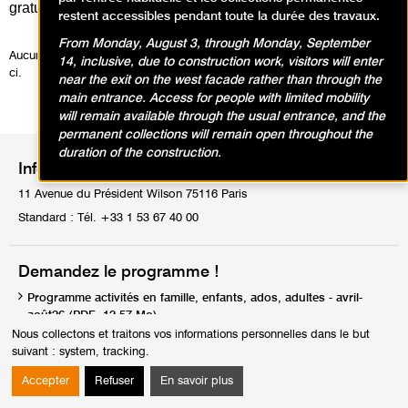
gratuitement :
en cliquant ici
!
restent accessibles pendant toute la durée des travaux.
From Monday, August 3, through Monday, September
Aucune activité ne correspond à votre recherche, veuillez modifier celle-
14, inclusive, due to construction work, visitors will enter
ci.
near the exit on the west facade rather than through the
main entrance. Access for people with limited mobility
will remain available through the usual entrance, and the
permanent collections will remain open throughout the
duration of the construction.
Informations pratiques
11 Avenue du Président Wilson 75116 Paris
Standard : Tél. +33 1 53 67 40 00
Demandez le programme !
Programme activités en famille, enfants, ados, adultes - avril-
août26 (PDF, 12.57 Mo)
Nous collectons et traitons vos informations personnelles dans le but
suivant :
system, tracking
.
Enrichir votre visite
Accepter
Refuser
En savoir plus
Livret en famille - Les collections (PDF, 1.75 Mo)