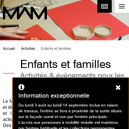
Accueil
Activités
Enfants et familles
Enfants et familles
Activités & évènements pour les
enfants et la famille
Ferm
Information exceptionnelle
Le Musée d'Art Moderne de Paris vous propose des visites
Du lundi 3 août au lundi 14 septembre inclus en raison
et des ateliers d'arts plastiques en lien avec les expositions
de travaux, l'entrée se fera à proximité de la sortie située
et les collections permanentes. Découvrez toutes les
sur la façade ouest et non par l'entrée principale.
activités pour les enfants et en famille à venir ci-dessous.
L'accès aux personnes à mobilité réduite est maintenu
Des activités à réaliser à la maison sont disponibles
par l'entrée habituelle et les collections permanentes