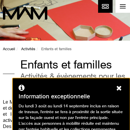
Accueil
Activités
Enfants et familles
Enfants et familles
Activités & évènements pour les
enfants et la famille
Ferm
Information exceptionnelle
Le Musée d'Art Moderne de Paris vous propose des visites
Du lundi 3 août au lundi 14 septembre inclus en raison
et des ateliers d'arts plastiques en lien avec les expositions
de travaux, l'entrée se fera à proximité de la sortie située
et les collections permanentes. Découvrez toutes les
sur la façade ouest et non par l'entrée principale.
activités pour les enfants et en famille à venir ci-dessous.
L'accès aux personnes à mobilité réduite est maintenu
Des activités à réaliser à la maison sont disponibles
par l'entrée habituelle et les collections permanentes