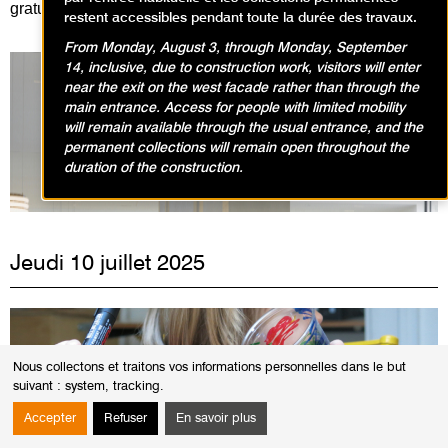
gratuitement :
en cliquant ici
!
restent accessibles pendant toute la durée des travaux.
From Monday, August 3, through Monday, September
14, inclusive, due to construction work, visitors will enter
near the exit on the west facade rather than through the
main entrance. Access for people with limited mobility
will remain available through the usual entrance, and the
Expositions en cours
permanent collections will remain open throughout the
duration of the construction.
Jeudi 10 juillet 2025
Nous collectons et traitons vos informations personnelles dans le but
suivant :
system, tracking
.
Accepter
Refuser
En savoir plus
©Service éducatif et culturel