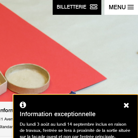
MENU
BILLETTERIE
Ferm
Informations pratiques
Information exceptionnelle
11 Avenue du Président Wilson 75116 Paris
Du lundi 3 août au lundi 14 septembre inclus en raison
Standard : Tél. +33 1 53 67 40 00
de travaux, l'entrée se fera à proximité de la sortie située
sur la façade ouest et non par l'entrée principale.