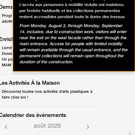
L'accès aux personnes à mobilité réduite est maintenu
Demandez le programme !
par l'entrée habituelle et les collections permanentes
Programme activités en famille, enfants, ados,
restent accessibles pendant toute la durée des travaux.
adultes - avril-août26 (PDF, 12.57 Mo)
From Monday, August 3, through Monday, September
14, inclusive, due to construction work, visitors will enter
near the exit on the west facade rather than through the
Enrichir votre visite
main entrance. Access for people with limited mobility
Livret en famille - Les collections (PDF, 1.75 Mo)
will remain available through the usual entrance, and the
Dossier pédagogique La matérialité de la peinture
permanent collections will remain open throughout the
Un parcours dans les collections et expositions du
duration of the construction.
MAM de Paris (PDF, 5.86 Mo)
Les Activités À la Maison
Découvrez toutes nos activités d'arts plastiques à
faire chez soi !
Calendrier des événements
août 2026
Mois
Mois
précédent
suivant