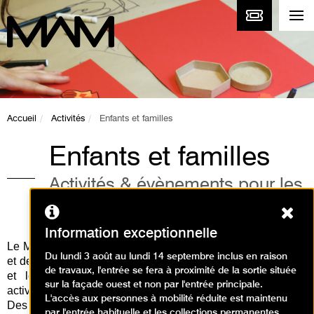
Accueil
Activités
Enfants et familles
Enfants et familles
Activités & évènements pour les
enfants et la famille
Ferm
Information exceptionnelle
Le Musée d'Art Moderne de Paris vous propose des visites
Du lundi 3 août au lundi 14 septembre inclus en raison
et des ateliers d'arts plastiques en lien avec les expositions
de travaux, l'entrée se fera à proximité de la sortie située
et les collections permanentes. Découvrez toutes les
sur la façade ouest et non par l'entrée principale.
activités pour les enfants et en famille à venir ci-dessous.
L'accès aux personnes à mobilité réduite est maintenu
Des activités à réaliser à la maison sont disponibles
par l'entrée habituelle et les collections permanentes