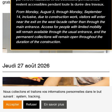
gratuitement :
en cliquant ici
!
restent accessibles pendant toute la durée des travaux.
From Monday, August 3, through Monday, September
14, inclusive, due to construction work, visitors will enter
near the exit on the west facade rather than through the
main entrance. Access for people with limited mobility
will remain available through the usual entrance, and the
Expositions en cours
permanent collections will remain open throughout the
duration of the construction.
Jeudi 27 août 2026
Nous collectons et traitons vos informations personnelles dans le but
suivant :
system, tracking
.
Accepter
Refuser
En savoir plus
© Service éducatif et culturel