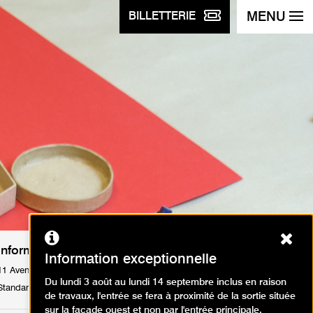
MENU
BILLETTERIE
Ferm
Informations pratiques
Information exceptionnelle
11 Avenue du Président Wilson 75116 Paris
Du lundi 3 août au lundi 14 septembre inclus en raison
Standard : Tél. +33 1 53 67 40 00
de travaux, l'entrée se fera à proximité de la sortie située
sur la façade ouest et non par l'entrée principale.