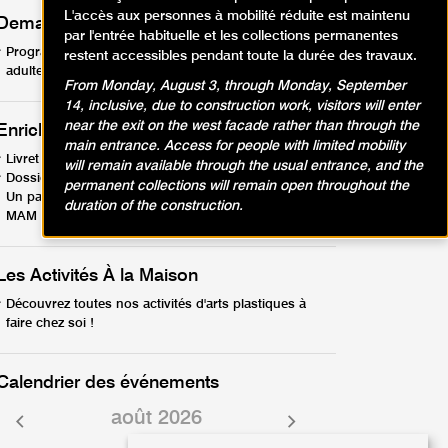
L'accès aux personnes à mobilité réduite est maintenu
Demandez le programme !
par l'entrée habituelle et les collections permanentes
Programme activités en famille, enfants, ados,
restent accessibles pendant toute la durée des travaux.
adultes - avril-août26 (PDF, 12.57 Mo)
From Monday, August 3, through Monday, September
14, inclusive, due to construction work, visitors will enter
near the exit on the west facade rather than through the
Enrichir votre visite
main entrance. Access for people with limited mobility
Livret en famille - Les collections (PDF, 1.75 Mo)
will remain available through the usual entrance, and the
Dossier pédagogique La matérialité de la peinture
permanent collections will remain open throughout the
Un parcours dans les collections et expositions du
duration of the construction.
MAM de Paris (PDF, 5.86 Mo)
Les Activités À la Maison
Découvrez toutes nos activités d'arts plastiques à
faire chez soi !
Calendrier des événements
août 2026
Mois
Mois
précédent
suivant