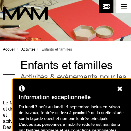
Accueil
Activités
Enfants et familles
Enfants et familles
Activités & évènements pour les
enfants et la famille
Ferm
Information exceptionnelle
Le Musée d'Art Moderne de Paris vous propose des visites
Du lundi 3 août au lundi 14 septembre inclus en raison
et des ateliers d'arts plastiques en lien avec les expositions
de travaux, l'entrée se fera à proximité de la sortie située
et les collections permanentes. Découvrez toutes les
sur la façade ouest et non par l'entrée principale.
activités pour les enfants et en famille à venir ci-dessous.
L'accès aux personnes à mobilité réduite est maintenu
Des activités à réaliser à la maison sont disponibles
par l'entrée habituelle et les collections permanentes