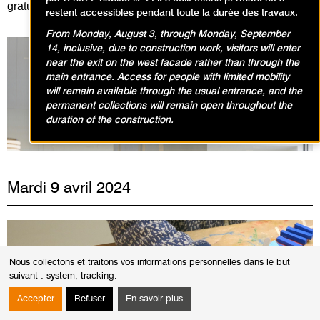
gratuitement :
en cliquant ici
!
restent accessibles pendant toute la durée des travaux.
From Monday, August 3, through Monday, September
14, inclusive, due to construction work, visitors will enter
near the exit on the west facade rather than through the
main entrance. Access for people with limited mobility
will remain available through the usual entrance, and the
Expositions en cours
permanent collections will remain open throughout the
duration of the construction.
Mardi 9 avril 2024
Nous collectons et traitons vos informations personnelles dans le but
suivant :
system, tracking
.
Accepter
Refuser
En savoir plus
VISITES, ANIMATIONS / VISITE ANIMATION