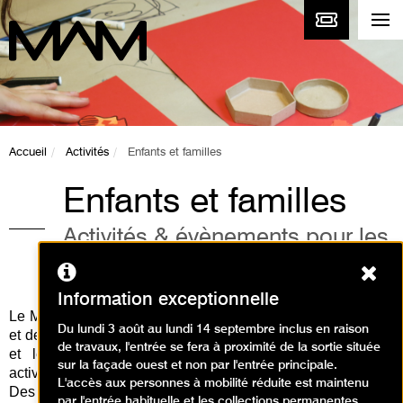
Accueil
Activités
Enfants et familles
Enfants et familles
Activités & évènements pour les
enfants et la famille
Ferm
Information exceptionnelle
Le Musée d'Art Moderne de Paris vous propose des visites
Du lundi 3 août au lundi 14 septembre inclus en raison
et des ateliers d'arts plastiques en lien avec les expositions
de travaux, l'entrée se fera à proximité de la sortie située
et les collections permanentes. Découvrez toutes les
sur la façade ouest et non par l'entrée principale.
activités pour les enfants et en famille à venir ci-dessous.
L'accès aux personnes à mobilité réduite est maintenu
Des activités à réaliser à la maison sont disponibles
par l'entrée habituelle et les collections permanentes