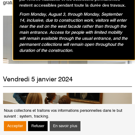
gratuitement :
en cliquant ici
!
restent accessibles pendant toute la durée des travaux.
From Monday, August 3, through Monday, September
14, inclusive, due to construction work, visitors will enter
near the exit on the west facade rather than through the
main entrance. Access for people with limited mobility
will remain available through the usual entrance, and the
Expositions en cours
permanent collections will remain open throughout the
duration of the construction.
Vendredi 5 janvier 2024
Nous collectons et traitons vos informations personnelles dans le but
suivant :
system, tracking
.
Accepter
Refuser
En savoir plus
Service éducatif et culturel