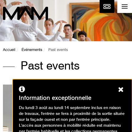
Accueil
Événements
Past events
Past events
Ferm
Information exceptionnelle
Du lundi 3 août au lundi 14 septembre inclus en raison
Expositions en cours
de travaux, l'entrée se fera à proximité de la sortie située
sur la façade ouest et non par l'entrée principale.
L'accès aux personnes à mobilité réduite est maintenu
par l'entrée habituelle et les collections permanentes