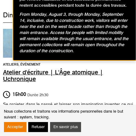
restent accessibles pendant toute la durée des travaux.
Dimanche 26 janvier 2025
From Monday, August 3, through Monday, September
14, inclusive, due to construction work, visitors will enter
near the exit on the west facade rather than through the
main entrance. Access for people with limited mobility
will remain available through the usual entrance, and the
permanent collections will remain open throughout the
duration of the construction.
ATELIERS, ÉVÉNEMENT
Atelier d'écriture | L'Âge atomique |
Uchronique
15h00
Durée
2h30
Se projeter dans le passé et laisser son imagination inventer ce qui
aurait pu avoir lieu. Réinventer l’histoire à partir d’un événement
Nous collectons et traitons vos informations personnelles dans le but
modifié pour écrire une chronique de ce qui n’a pas eu lieu.
suivant :
system, tracking
.
: Ghislaine Tabareau-Desseux, cofondatrice de
Animatrice
Accepter
Refuser
En savoir plus
l’association Carnets du passage