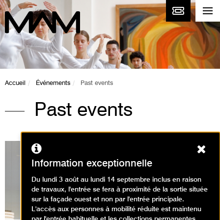
Accueil
Événements
Past events
Past events
Ferm
Information exceptionnelle
Du lundi 3 août au lundi 14 septembre inclus en raison
Expositions en cours
de travaux, l'entrée se fera à proximité de la sortie située
sur la façade ouest et non par l'entrée principale.
L'accès aux personnes à mobilité réduite est maintenu
par l'entrée habituelle et les collections permanentes