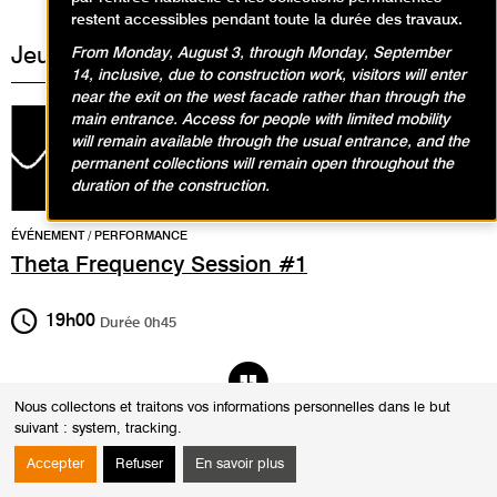
restent accessibles pendant toute la durée des travaux.
Jeudi 28 septembre 2017
From Monday, August 3, through Monday, September
14, inclusive, due to construction work, visitors will enter
near the exit on the west facade rather than through the
main entrance. Access for people with limited mobility
will remain available through the usual entrance, and the
permanent collections will remain open throughout the
duration of the construction.
ÉVÉNEMENT / PERFORMANCE
Theta Frequency Session #1
19h00
Durée
0h45
Nous collectons et traitons vos informations personnelles dans le but
suivant :
system, tracking
.
Betony étend la notion de bijou au corps tout entier et sans
Accepter
Refuser
En savoir plus
tabou.