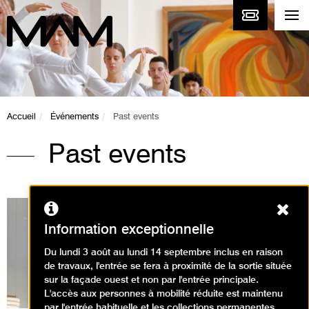
Accueil
Événements
Past events
Past events
Ferm
Information exceptionnelle
Du lundi 3 août au lundi 14 septembre inclus en raison
Expositions en cours
de travaux, l'entrée se fera à proximité de la sortie située
sur la façade ouest et non par l'entrée principale.
L'accès aux personnes à mobilité réduite est maintenu
par l'entrée habituelle et les collections permanentes