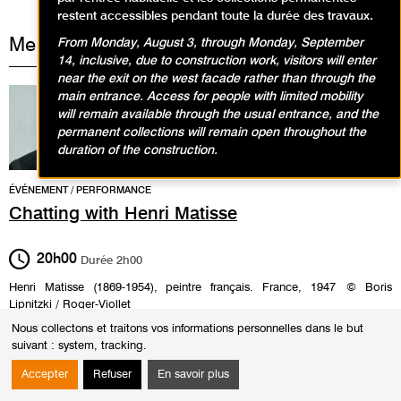
restent accessibles pendant toute la durée des travaux.
Mercredi 17 décembre 2014
From Monday, August 3, through Monday, September
14, inclusive, due to construction work, visitors will enter
near the exit on the west facade rather than through the
main entrance. Access for people with limited mobility
will remain available through the usual entrance, and the
permanent collections will remain open throughout the
duration of the construction.
ÉVÉNEMENT / PERFORMANCE
Chatting with Henri Matisse
20h00
Durée
2h00
Henri Matisse (1869-1954), peintre français. France, 1947 © Boris
Lipnitzki / Roger-Viollet
/ Salle Matisse /
Nous collectons et traitons vos informations personnelles dans le but
suivant :
system, tracking
.
D’après les conversations inédites menées par PIERRE
COURTHION avec HENRI MATISSE en 1941
Accepter
Refuser
En savoir plus
Mise en scène ÉRIC VIGNER, adaptation THOMAS