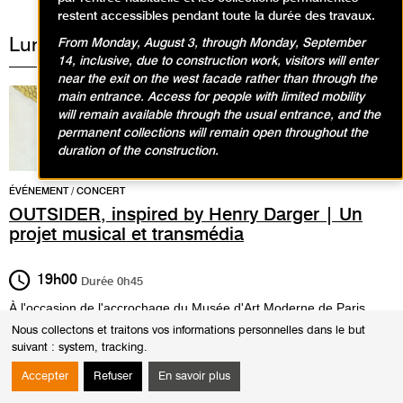
restent accessibles pendant toute la durée des travaux.
Lundi 12 avril 2021
From Monday, August 3, through Monday, September
14, inclusive, due to construction work, visitors will enter
near the exit on the west facade rather than through the
main entrance. Access for people with limited mobility
will remain available through the usual entrance, and the
permanent collections will remain open throughout the
duration of the construction.
ÉVÉNEMENT / CONCERT
OUTSIDER, inspired by Henry Darger | Un
projet musical et transmédia
19h00
Durée
0h45
À l'occasion de l'accrochage du Musée d'Art Moderne de Paris,
desanniversaires de la naissance et de la disparition d'Henry
Nous collectons et traitons vos informations personnelles dans le but
Darger, le MAM et Philippe Cohen Solal proposent un événement
suivant :
system, tracking
.
en ligne dédié à l'artiste mythique et mystérieux le 12 avril à 19h
sur
http://outsideronline.co
Accepter
Refuser
En savoir plus
En avant-première, sera diffusé le court métrage OUTSIDER,
variation filmée et animée de l’album composé sur les paroles