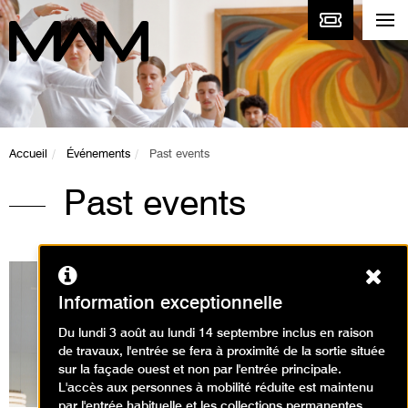
Accueil
Événements
Past events
Past events
Ferm
Information exceptionnelle
Du lundi 3 août au lundi 14 septembre inclus en raison
Expositions en cours
de travaux, l'entrée se fera à proximité de la sortie située
sur la façade ouest et non par l'entrée principale.
L'accès aux personnes à mobilité réduite est maintenu
par l'entrée habituelle et les collections permanentes