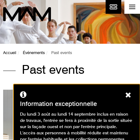
Accueil
Événements
Past events
Past events
Ferm
Information exceptionnelle
Du lundi 3 août au lundi 14 septembre inclus en raison
Expositions en cours
de travaux, l'entrée se fera à proximité de la sortie située
sur la façade ouest et non par l'entrée principale.
L'accès aux personnes à mobilité réduite est maintenu
par l'entrée habituelle et les collections permanentes