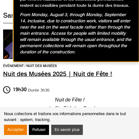
restent accessibles pendant toute la durée des travaux.
Samedi 17 mai 2025
From Monday, August 3, through Monday, September
14, inclusive, due to construction work, visitors will enter
near the exit on the west facade rather than through the
main entrance. Access for people with limited mobility
will remain available through the usual entrance, and the
permanent collections will remain open throughout the
duration of the construction.
ÉVÉNEMENT / NUIT DES MUSÉES
Nuit des Musées 2025 | Nuit de Fête !
19h30
Durée
3h30
Nuit de Fête !
par la Cie F/ Arthur Perole
Nous collectons et traitons vos informations personnelles dans le but
...
suivant :
system, tracking
.
Public
Accepter
Refuser
En savoir plus
Adultes
Famille