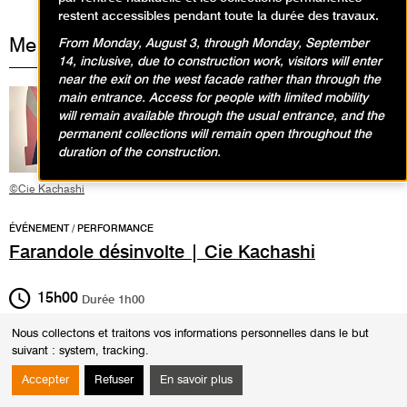
restent accessibles pendant toute la durée des travaux.
Mercredi 2 juillet 2025
From Monday, August 3, through Monday, September
14, inclusive, due to construction work, visitors will enter
near the exit on the west facade rather than through the
main entrance. Access for people with limited mobility
will remain available through the usual entrance, and the
permanent collections will remain open throughout the
duration of the construction.
©Cie Kachashi
ÉVÉNEMENT / PERFORMANCE
Farandole désinvolte | Cie Kachashi
15h00
Durée
1h00
Après les musées Delacroix et de l’Orangerie, la
compagnie de
Nous collectons et traitons vos informations personnelles dans le but
danse Kachashi
investit la salle Matisse du Musée d’Art Moderne
suivant :
system, tracking
.
de Paris.
Accepter
Refuser
En savoir plus
Le projet
invite, d’Avril à Juillet 2025, des
Farandole désinvolte