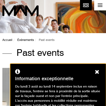
Accueil
Événements
Past events
Past events
Ferm
Information exceptionnelle
Du lundi 3 août au lundi 14 septembre inclus en raison
Expositions en cours
de travaux, l'entrée se fera à proximité de la sortie située
sur la façade ouest et non par l'entrée principale.
L'accès aux personnes à mobilité réduite est maintenu
par l'entrée habituelle et les collections permanentes