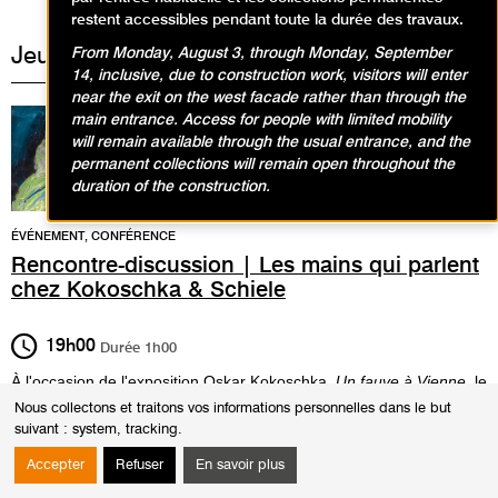
restent accessibles pendant toute la durée des travaux.
Jeudi 2 février 2023
From Monday, August 3, through Monday, September
14, inclusive, due to construction work, visitors will enter
near the exit on the west facade rather than through the
main entrance. Access for people with limited mobility
will remain available through the usual entrance, and the
permanent collections will remain open throughout the
duration of the construction.
ÉVÉNEMENT, CONFÉRENCE
Rencontre-discussion | Les mains qui parlent
chez Kokoschka & Schiele
19h00
Durée
1h00
À l'occasion de l'exposition Oskar Kokoschka,
Un fauve à Vienne
, le
journaliste et critique d'art Itzhak Goldberg revient sur le langage
Nous collectons et traitons vos informations personnelles dans le but
des mains dans les oeuvres d'Oskar Kokoschka et d'Egon Schiele.
suivant :
system, tracking
.
Les mains qui parlent
Accepter
Refuser
En savoir plus
...