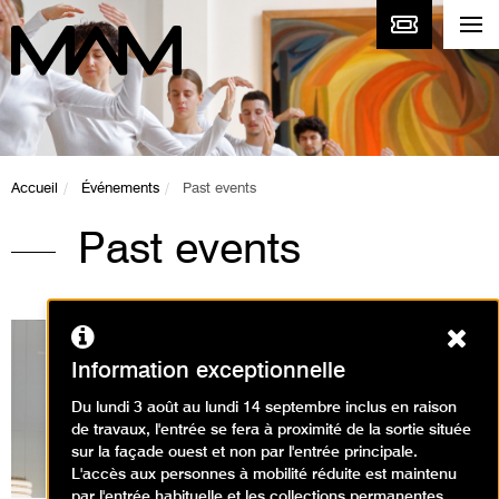
Accueil
Événements
Past events
Past events
Ferm
Information exceptionnelle
Du lundi 3 août au lundi 14 septembre inclus en raison
Expositions en cours
de travaux, l'entrée se fera à proximité de la sortie située
sur la façade ouest et non par l'entrée principale.
L'accès aux personnes à mobilité réduite est maintenu
par l'entrée habituelle et les collections permanentes