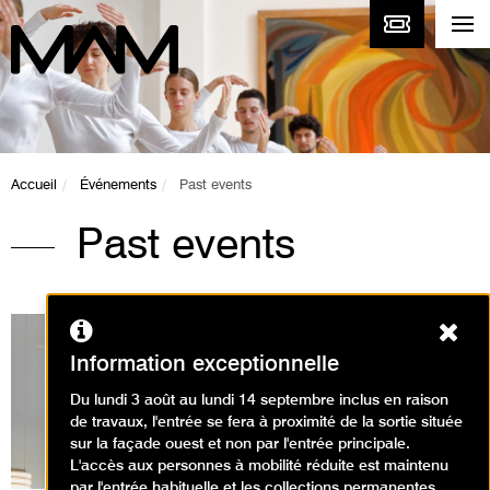
Accueil
Événements
Past events
Past events
Ferm
Information exceptionnelle
Du lundi 3 août au lundi 14 septembre inclus en raison
Expositions en cours
de travaux, l'entrée se fera à proximité de la sortie située
sur la façade ouest et non par l'entrée principale.
L'accès aux personnes à mobilité réduite est maintenu
par l'entrée habituelle et les collections permanentes