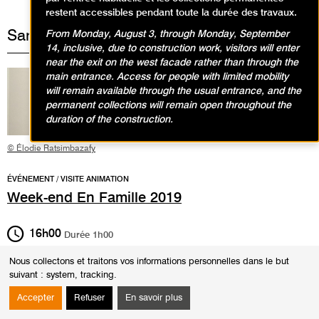
restent accessibles pendant toute la durée des travaux.
Samedi 7 décembre 2019
From Monday, August 3, through Monday, September
14, inclusive, due to construction work, visitors will enter
near the exit on the west facade rather than through the
main entrance. Access for people with limited mobility
will remain available through the usual entrance, and the
permanent collections will remain open throughout the
duration of the construction.
© Élodie Ratsimbazafy
ÉVÉNEMENT / VISITE ANIMATION
Week-end En Famille 2019
16h00
Durée
1h00
Visite en famille dans les collections
Nous collectons et traitons vos informations personnelles dans le but
permanentes
suivant :
system, tracking
.
Cette visite des collections est une invitation à voyager dans le temps,
Accepter
Refuser
En savoir plus
elle prend pour point de départ les salles monumentales où sont