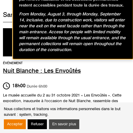
restent accessibles pendant toute la durée des travaux.
Samedi 2 octobre 2021
From Monday, August 3, through Monday, September
14, inclusive, due to construction work, visitors will enter
near the exit on the west facade rather than through the
main entrance. Access for people with limited mobility
will remain available through the usual entrance, and the
permanent collections will remain open throughout the
duration of the construction.
ÉVÉNEMENT
Nuit Blanche : Les Envoûtés
18h00
Durée
6h00
Le musée accueille du 2 au 31 octobre 2021 « Les Envoûtés ». Cette
exposition, inaugurée à l'occasion de Nuit Blanche, rassemble des
œuvres lauréates de la deuxième édition du Prix 1 % marché de l’art,
Nous collectons et traitons vos informations personnelles dans le but
dispositif de soutien à la création artistique.
suivant :
system, tracking
.
En savoir plus sur l'exposition
Accepter
Refuser
En savoir plus
Public