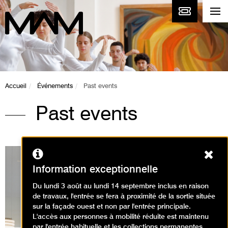
Accueil
Événements
Past events
Past events
Ferm
Information exceptionnelle
Du lundi 3 août au lundi 14 septembre inclus en raison
Expositions en cours
de travaux, l'entrée se fera à proximité de la sortie située
sur la façade ouest et non par l'entrée principale.
L'accès aux personnes à mobilité réduite est maintenu
par l'entrée habituelle et les collections permanentes