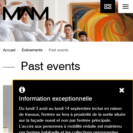
Accueil
Événements
Past events
Past events
Ferm
Information exceptionnelle
Du lundi 3 août au lundi 14 septembre inclus en raison
Expositions en cours
de travaux, l'entrée se fera à proximité de la sortie située
sur la façade ouest et non par l'entrée principale.
L'accès aux personnes à mobilité réduite est maintenu
par l'entrée habituelle et les collections permanentes