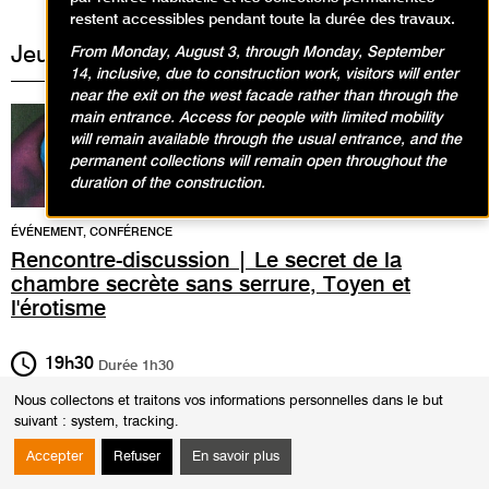
restent accessibles pendant toute la durée des travaux.
Jeudi 7 avril 2022
From Monday, August 3, through Monday, September
14, inclusive, due to construction work, visitors will enter
near the exit on the west facade rather than through the
main entrance. Access for people with limited mobility
will remain available through the usual entrance, and the
permanent collections will remain open throughout the
duration of the construction.
ÉVÉNEMENT, CONFÉRENCE
Rencontre-discussion | Le secret de la
chambre secrète sans serrure, Toyen et
l'érotisme
19h30
Durée
1h30
Nous collectons et traitons vos informations personnelles dans le but
suivant :
system, tracking
.
L
e secret de la chambre secrète sans serrure
,
Toyen et l’érotisme,
par
Annie Le Brun commissaire de l'exposition
Toyen, l'écart absolu
, avec
Accepter
Refuser
En savoir plus
Fabrice Hergott, directeur du musée d'Art moderne de Paris.