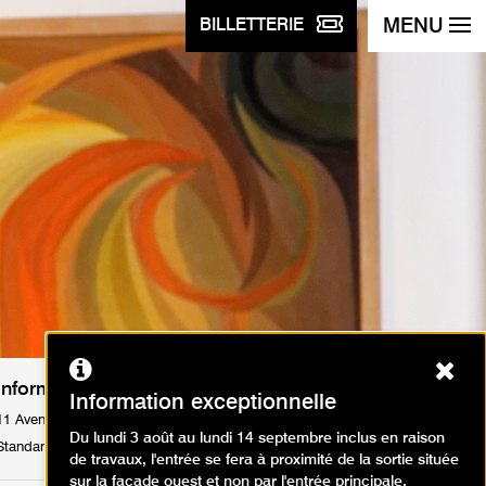
MENU
BILLETTERIE
Ferm
Informations pratiques
Information exceptionnelle
11 Avenue du Président Wilson 75116 Paris
Du lundi 3 août au lundi 14 septembre inclus en raison
Standard : Tél. +33 1 53 67 40 00
de travaux, l'entrée se fera à proximité de la sortie située
sur la façade ouest et non par l'entrée principale.