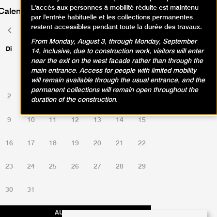
L'accès aux personnes à mobilité réduite est maintenu
Calendrier des événements
par l'entrée habituelle et les collections permanentes
restent accessibles pendant toute la durée des travaux.
août 2026
Mois
Mois
précédent
suivant
From Monday, August 3, through Monday, September
Di
Lu
Ma
Me
Je
Ve
Sa
14, inclusive, due to construction work, visitors will enter
near the exit on the west facade rather than through the
main entrance. Access for people with limited mobility
1
will remain available through the usual entrance, and the
permanent collections will remain open throughout the
2
3
4
5
6
7
8
duration of the construction.
9
10
11
12
13
14
15
16
17
18
19
20
21
22
23
24
25
26
27
28
29
30
31
AUJOURD'HUI