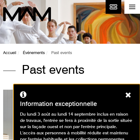
Accueil
Événements
Past events
Past events
Ferm
Information exceptionnelle
Du lundi 3 août au lundi 14 septembre inclus en raison
Expositions en cours
de travaux, l'entrée se fera à proximité de la sortie située
sur la façade ouest et non par l'entrée principale.
L'accès aux personnes à mobilité réduite est maintenu
par l'entrée habituelle et les collections permanentes