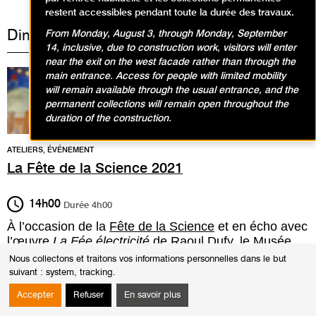
restent accessibles pendant toute la durée des travaux.
Dimanche 10 octobre 2021
From Monday, August 3, through Monday, September
14, inclusive, due to construction work, visitors will enter
near the exit on the west facade rather than through the
main entrance. Access for people with limited mobility
will remain available through the usual entrance, and the
permanent collections will remain open throughout the
duration of the construction.
ATELIERS, ÉVÉNEMENT
La Fête de la Science 2021
14h00
Durée
4h00
À l’occasion de la
Fête de la Science
et en écho avec
l’œuvre
La Fée électricité
de Raoul Dufy
, le Musée
d’Art Moderne de Paris, en partenariat avec EDF et
Nous collectons et traitons vos informations personnelles dans le but
Nexans, vous propose des ateliers en famille autour
suivant :
system, tracking
.
de l’électricité.
Accepter
Refuser
En savoir plus