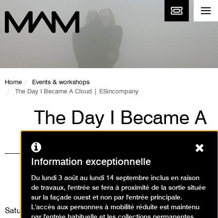
Home
Events & workshops
The Day I Became A Cloud | ESincompany
The Day I Became A
Cloud |
Ferm
ESincompany
Information exceptionnelle
Événement / Journées du
Du lundi 3 août au lundi 14 septembre inclus en raison
de travaux, l'entrée se fera à proximité de la sortie située
Patrimoine
sur la façade ouest et non par l'entrée principale.
L'accès aux personnes à mobilité réduite est maintenu
Saturday 16 September 2023
par l'entrée habituelle et les collections permanentes