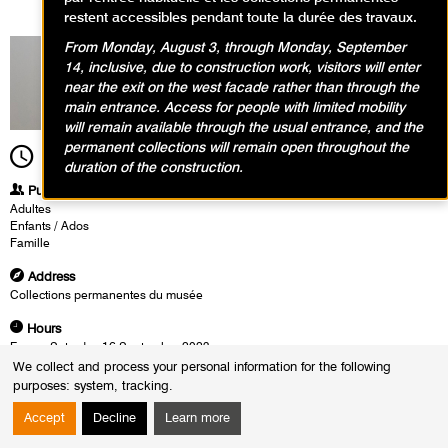
restent accessibles pendant toute la durée des travaux.
From Monday, August 3, through Monday, September
14, inclusive, due to construction work, visitors will enter
near the exit on the west facade rather than through the
main entrance. Access for people with limited mobility
will remain available through the usual entrance, and the
permanent collections will remain open throughout the
14h00
Time scale
3h30
duration of the construction.
Publics
Adultes
Enfants / Ados
Famille
Address
Collections permanentes du musée
Hours
From :
Saturday 16 September 2023
to :
Sunday 17 September 2023
We collect and process your personal information for the following
The :
Saturday 16 September 2023 from 14h00 to 17h30
purposes:
system, tracking
.
Sunday 17 September 2023 from 14h00 to 17h30
Accept
Decline
Learn more
The Musée d'Art Moderne in Paris and the Max Ernst Museum