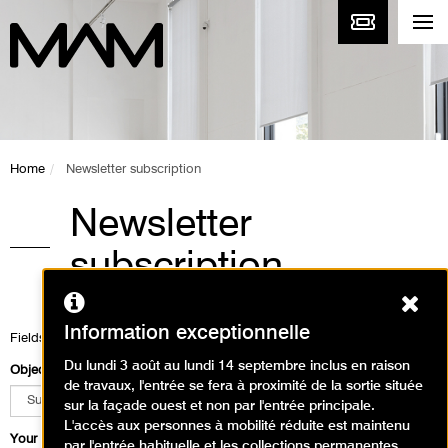
Home
Newsletter subscription
Newsletter
subscription
Ferm
Information exceptionnelle
Fields marked with a * are mandatory
Du lundi 3 août au lundi 14 septembre inclus en raison
Object of your demand
*
de travaux, l'entrée se fera à proximité de la sortie située
sur la façade ouest et non par l'entrée principale.
L'accès aux personnes à mobilité réduite est maintenu
Your firstname
*
par l'entrée habituelle et les collections permanentes