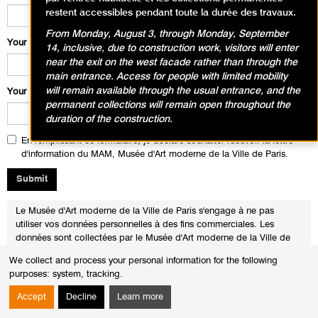
restent accessibles pendant toute la durée des travaux.
From Monday, August 3, through Monday, September
Your lastname
*
14, inclusive, due to construction work, visitors will enter
near the exit on the west facade rather than through the
main entrance. Access for people with limited mobility
will remain available through the usual entrance, and the
Your mail
*
permanent collections will remain open throughout the
duration of the construction.
En remplissant ce formulaire, je déclare souhaiter recevoir la lettre
d'information du MAM, Musée d'Art moderne de la Ville de Paris.
Le Musée d'Art moderne de la Ville de Paris s'engage à ne pas
utiliser vos données personnelles à des fins commerciales. Les
données sont collectées par le Musée d'Art moderne de la Ville de
Paris, 11 Avenue du Président Wilson, 75116 Paris, afin de vous
We collect and process your personal information for the following
adresser sa newsletter. Vous disposez des droits d’accès, de
purposes:
system, tracking
.
rectification ou d’opposition pour des motifs légitimes ou à des fins
de prospection commerciale au traitement de vos données
Accept
Decline
Learn more
personnelles en nous adressant votre demande au service de