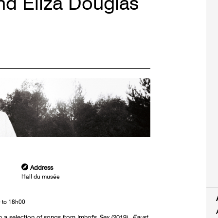
nd Eliza Douglas
Address
Hall du musée
 to 18h00
m a selection of songs from Imhof's
Sex
(2019),
Faust