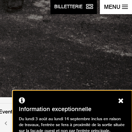
MENU
BILLETTERIE
Ferm
Information exceptionnelle
Events calendar
Du lundi 3 août au lundi 14 septembre inclus en raison
August 2026
Previous
Newt
de travaux, l'entrée se fera à proximité de la sortie située
month
month
sur la façade ouest et non par l'entrée principale.