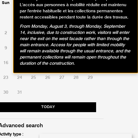
Sun
Mon
Tue
Wed
Thu
Fri
Sat
L'accès aux personnes à mobilité réduite est maintenu
par l'entrée habituelle et les collections permanentes
restent accessibles pendant toute la durée des travaux.
1
From Monday, August 3, through Monday, September
14, inclusive, due to construction work, visitors will enter
2
3
4
5
6
7
8
near the exit on the west facade rather than through the
main entrance. Access for people with limited mobility
9
10
11
12
13
14
15
will remain available through the usual entrance, and the
permanent collections will remain open throughout the
16
17
18
19
20
21
22
duration of the construction.
23
24
25
26
27
28
29
30
31
TODAY
Advanced search
Activity type :