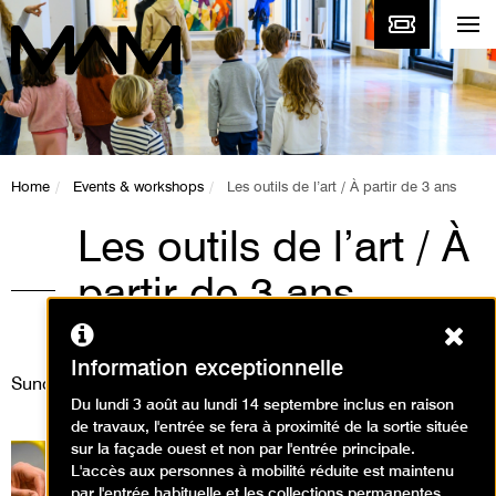
Home
Events & workshops
Les outils de l’art / À partir de 3 ans
Les outils de l’art / À
partir de 3 ans
Ferm
Animations / Créer en famille
Information exceptionnelle
Sunday 5 October 2025
Du lundi 3 août au lundi 14 septembre inclus en raison
de travaux, l'entrée se fera à proximité de la sortie située
sur la façade ouest et non par l'entrée principale.
L'accès aux personnes à mobilité réduite est maintenu
par l'entrée habituelle et les collections permanentes