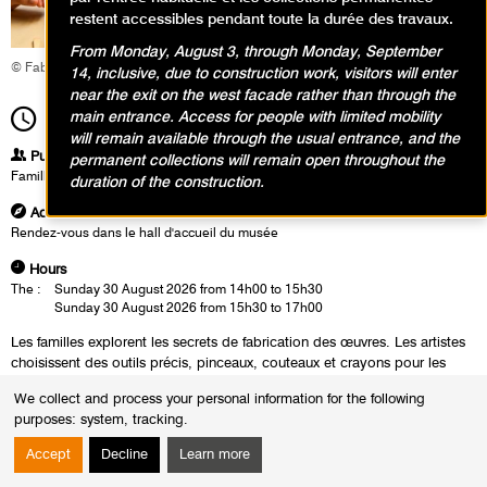
restent accessibles pendant toute la durée des travaux.
From Monday, August 3, through Monday, September
© Fabrice Gaboriau
14, inclusive, due to construction work, visitors will enter
near the exit on the west facade rather than through the
main entrance. Access for people with limited mobility
14h00
Time scale
1h30
will remain available through the usual entrance, and the
Publics
permanent collections will remain open throughout the
Famille
duration of the construction.
Address
Rendez-vous dans le hall d'accueil du musée
Hours
The :
Sunday 30 August 2026 from 14h00 to 15h30
Sunday 30 August 2026 from 15h30 to 17h00
Les familles explorent les secrets de fabrication des œuvres. Les artistes
choisissent des outils précis, pinceaux, couteaux et crayons pour les
réaliser. Comment un simple geste, mais aussi le choix de l'outil, laissent
We collect and process your personal information for the following
une trace unique ? En atelier, petits et grands expérimentent comment
purposes:
system, tracking
.
l'objet choisi pour créer vient prolonger la main : un coup de spatule
donne du relief, un frottis de pastel crée du mouvement, et un modelage
Accept
Decline
Learn more
révèle une forme en trois dimensions.