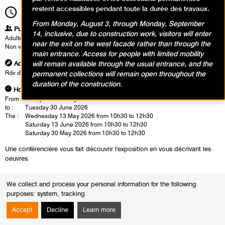
restent accessibles pendant toute la durée des travaux.
10h30
Time scale
2h00
From Monday, August 3, through Monday, September
Publics
14, inclusive, due to construction work, visitors will enter
Adultes
near the exit on the west facade rather than through the
Non voyants et malvoyants
main entrance. Access for people with limited mobility
Address
will remain available through the usual entrance, and the
Rdv dans le hall d'accueil après les portiques de sécurité.
permanent collections will remain open throughout the
duration of the construction.
Hours
From :
Friday 13 February 2026
to :
Tuesday 30 June 2026
The :
Wednesday 13 May 2026 from 10h30 to 12h30
Saturday 13 June 2026 from 10h30 to 12h30
Saturday 30 May 2026 from 10h30 to 12h30
Une conférencière vous fait découvrir l'exposition en vous décrivant les
oeuvres.
We collect and process your personal information for the following
purposes:
system, tracking
.
Accept
Decline
Learn more
Events calendar