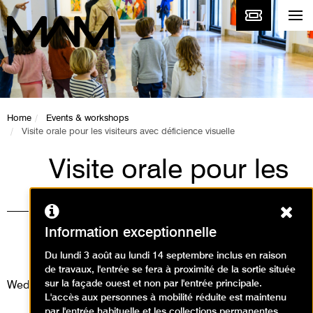
Home
Events & workshops
Visite orale pour les visiteurs avec déficience visuelle
Visite orale pour les
visiteurs avec
Ferm
déficience visuelle
Information exceptionnelle
Visites / Visite audio-descriptive
Du lundi 3 août au lundi 14 septembre inclus en raison
de travaux, l'entrée se fera à proximité de la sortie située
sur la façade ouest et non par l'entrée principale.
Wednesday 13 May 2026
L'accès aux personnes à mobilité réduite est maintenu
par l'entrée habituelle et les collections permanentes