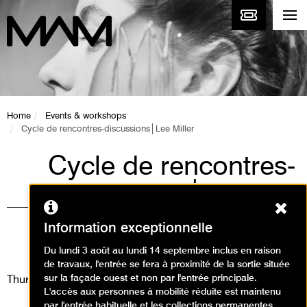
Home
Events & workshops
Cycle de rencontres-discussions│Lee Miller
Cycle de rencontres-
discussions│Lee
Ferm
Miller
Information exceptionnelle
Événement / Cycle
Du lundi 3 août au lundi 14 septembre inclus en raison
de travaux, l'entrée se fera à proximité de la sortie située
sur la façade ouest et non par l'entrée principale.
Thursday 21 May 2026
L'accès aux personnes à mobilité réduite est maintenu
par l'entrée habituelle et les collections permanentes