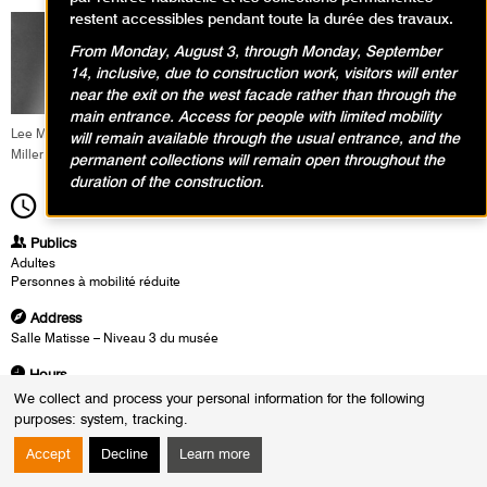
restent accessibles pendant toute la durée des travaux.
From Monday, August 3, through Monday, September
14, inclusive, due to construction work, visitors will enter
near the exit on the west facade rather than through the
main entrance. Access for people with limited mobility
Lee Miller, Modèle avec ampoule, Vogue studio, Londres vers 1943. © Lee
will remain available through the usual entrance, and the
Miller Archives England 2026 – All Rights Reserved
permanent collections will remain open throughout the
duration of the construction.
18h30
Time scale
1h30
Publics
Adultes
Personnes à mobilité réduite
Address
Salle Matisse – Niveau 3 du musée
Hours
From :
Friday 10 April 2026
We collect and process your personal information for the following
to :
Thursday 18 June 2026
purposes:
system, tracking
.
The :
Thursday 21 May 2026 from 18h30 to 20h00
Thursday 11 June 2026 from 19h00 to 20h30
Accept
Decline
Learn more
Thursday 18 June 2026 from 18h30 to 20h00