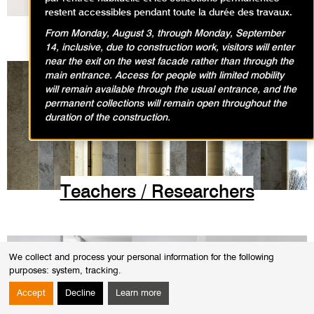
restent accessibles pendant toute la durée des travaux.
Press
From Monday, August 3, through Monday, September
14, inclusive, due to construction work, visitors will enter
near the exit on the west facade rather than through the
main entrance. Access for people with limited mobility
will remain available through the usual entrance, and the
permanent collections will remain open throughout the
duration of the construction.
Teachers / Researchers
We collect and process your personal information for the following
purposes:
system, tracking
.
Accept
Decline
Learn more